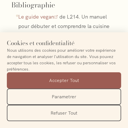
Bibliographie
Le guide vegan
de L214. Un manuel
pour débuter et comprendre la cuisine
végétale.
Cookies et confidentialité
Vegan
de Marie Laforêt. Le classique
Nous utilisons des cookies pour améliorer votre expérience
qu’on ne présente plus.
de navigation et analyser l'utilisation du site. Vous pouvez
accepter tous les cookies, les refuser ou personnaliser vos
préférences.
Accepter Tout
Partager
Parametrer
Refuser Tout
ARTICLE ÉCRIT PAR
Clémentine