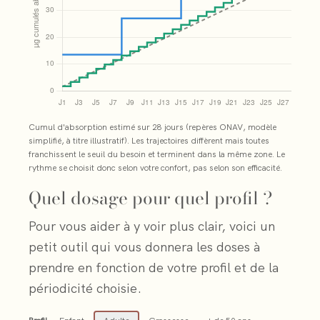
vitamine
B12
absorbée
sur
28
Cumul d'absorption estimé sur 28 jours (repères ONAV, modèle
simplifié, à titre illustratif). Les trajectoires diffèrent mais toutes
jours
franchissent le seuil du besoin et terminent dans la même zone. Le
rythme se choisit donc selon votre confort, pas selon son efficacité.
selon
Quel dosage pour quel profil ?
le
Pour vous aider à y voir plus clair, voici un
rythme
petit outil qui vous donnera les doses à
prendre en fonction de votre profil et de la
de
périodicité choisie.
prise.