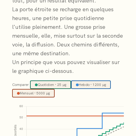
tout, pour un résultat équivalent.
La porte étroite se recharge en quelques
heures, une petite prise quotidienne
l'utilise pleinement. Une grosse prise
mensuelle, elle, mise surtout sur la seconde
voie, la diffusion. Deux chemins différents,
une même destination.
Un principe que vous pouvez visualiser sur
le graphique ci-dessous.
Graphique
Comparer
Quotidien · 25 µg
Hebdo · 1200 µg
Mensuel · 5000 µg
du
cumul
de