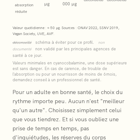
tous
prise
µg
000 µg
absorption
—
réduite
dans
synthèse
ONAV,
la
Valeur quotidienne : ≈ 50 µg. Sources : ONAV 2022, SSNV 2019,
SSNV,
Vegan Society, UVE, AVF.
même
Vegan
schéma à éviter pour ce profil.
déconseillé
non
non validé par les principales agences de
documenté
Society,
zone,
santé à ce jour.
UVE,
Valeurs minimales en cyanocobalamine, une dose supérieure
AVF
au-
est sans danger. En cas de carence, de trouble de
l'absorption ou pour un nourrisson de moins de 6 mois,
demandez conseil à un professionnel de santé.
dessus
Pour un adulte en bonne santé, le choix du
du
rythme importe peu. Aucun n'est "meilleur
besoin.
qu'un autre". Choisissez simplement celui
que vous tiendrez. Et si vous oubliez une
Activez
prise de temps en temps, pas
ou
d'inquiétudes, les réserves du corps