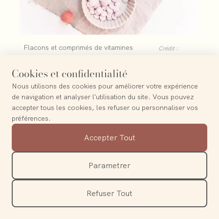
Flacons et comprimés de vitamines
Crédit :
B12
@amandebasilic
Cookies et confidentialité
Nous utilisons des cookies pour améliorer votre expérience
Avertissement médical :
Le contenu traitant de la
de navigation et analyser l'utilisation du site. Vous pouvez
santé sur amandebasilic.com est fourni à titre
accepter tous les cookies, les refuser ou personnaliser vos
indicatif et ne doit pas se substituer aux conseils
préférences.
médicaux de votre médecin traitant ou de tout
Accepter Tout
autre professionnel de la santé.
Questions fréquentes
Parametrer
Comment savoir si l'on manque de vitamine
Refuser Tout
B12 ?
Les signes possibles sont la fatigue, des