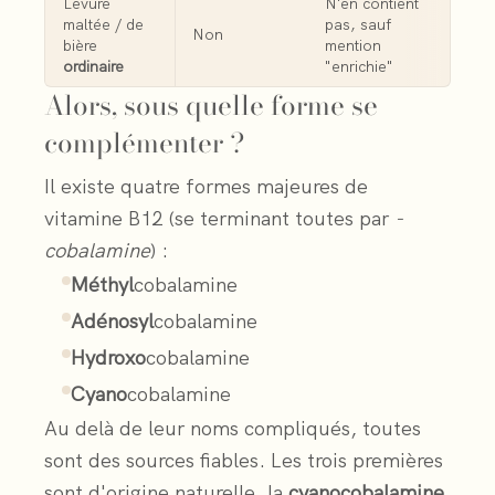
Levure
N'en contient
maltée / de
pas, sauf
Non
bière
mention
ordinaire
"enrichie"
Alors, sous quelle forme se
complémenter ?
Il existe quatre formes majeures de
vitamine B12 (se terminant toutes par
-
cobalamine
) :
Méthyl
cobalamine
Adénosyl
cobalamine
Hydroxo
cobalamine
Cyano
cobalamine
Au delà de leur noms compliqués, toutes
sont des sources fiables. Les trois premières
sont d'origine naturelle, la
cyanocobalamine