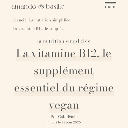
amande & basilic
menu
accueil
La nutrition simplifiée
·
·
La vitamine B12, le supplément essentiel du régime vegan
la nutrition simplifiée
Épingler
La vitamine B12, le
supplément
essentiel du régime
vegan
Par
Caladhiele
Publié le
22 juin 2026