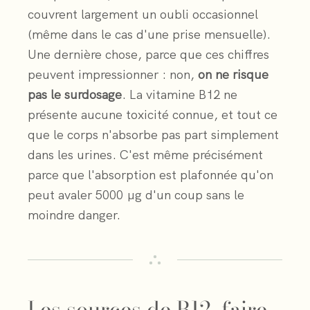
couvrent largement un oubli occasionnel
désactivez
(même dans le cas d'une prise mensuelle).
chaque
Une dernière chose, parce que ces chiffres
peuvent impressionner : non,
on ne risque
rythme
pas le surdosage
. La vitamine B12 ne
pour
présente aucune toxicité connue, et tout ce
que le corps n'absorbe pas part simplement
comparer.
dans les urines. C'est même précisément
parce que l'absorption est plafonnée qu'on
peut avaler 5000 µg d'un coup sans le
moindre danger.
Les sources de B12, faire