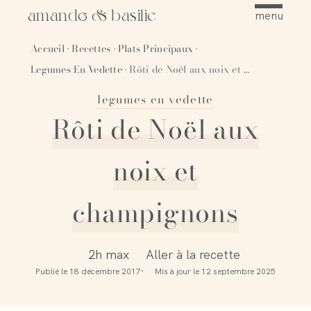
amande & basilic
menu
Accueil
Recettes
Plats Principaux
·
·
·
Legumes En Vedette
Rôti de Noël aux noix et champignons
·
legumes en vedette
Épingler
Rôti de Noël aux
noix et
champignons
2h max
Aller à la recette
Publié le
18 décembre 2017
Mis à jour le
12 septembre 2025