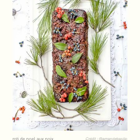
roti de noel aux noix
Crédit :
@amandebasilic