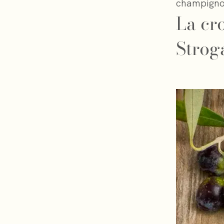
champigno
La cr
Strog