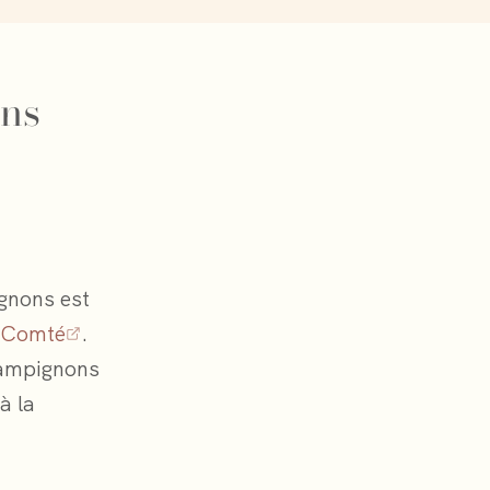
ons
ignons est
-Comté
.
hampignons
à la