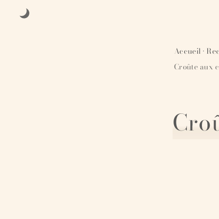
Accueil
Rec
·
Croûte aux 
Croû