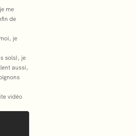
 je me
fin de
moi, je
s sols), je
lent aussi,
mpignons
ite vidéo