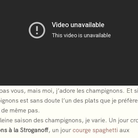
 pas vous, mais moi, j’adore les champignons. Et si
gnons est sans doute l’un des plats que je préfère,
t de même pas.
pleine saison des champignons, je varie. Un jour cr
s à la Stroganoff
, un jour
courge spaghetti
aux