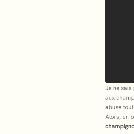
Je ne sais
aux champi
abuse tou
Alors, en 
champignon