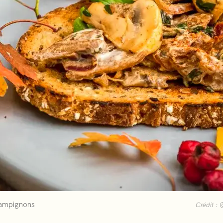
hampignons
Crédit :