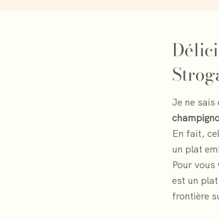
Délic
Strog
Je ne sais
champign
En fait, c
un plat em
Pour vous 
est un pla
frontière s