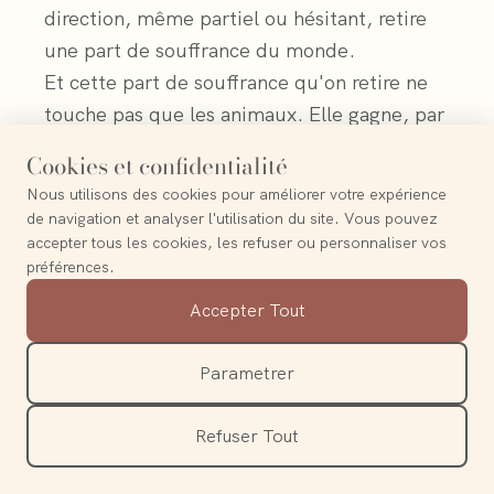
direction, même partiel ou hésitant, retire
une part de souffrance du monde.
Et cette part de souffrance qu'on retire ne
touche pas que les animaux. Elle gagne, par
ricochet, la terre qui les a portés, l'eau qui
Cookies et confidentialité
les a abreuvés, les forêts qu'on a abattues
Nous utilisons des cookies pour améliorer votre expérience
pour les nourrir.
de navigation et analyser l'utilisation du site. Vous pouvez
accepter tous les cookies, les refuser ou personnaliser vos
EN RÉSUMÉ
préférences.
Les animaux d'élevage sont des
Accepter Tout
êtres sensibles, capables
Parametrer
d'émotions et de liens sociaux
complexes.
Refuser Tout
L'élevage industriel comme
paysan reposent sur la même