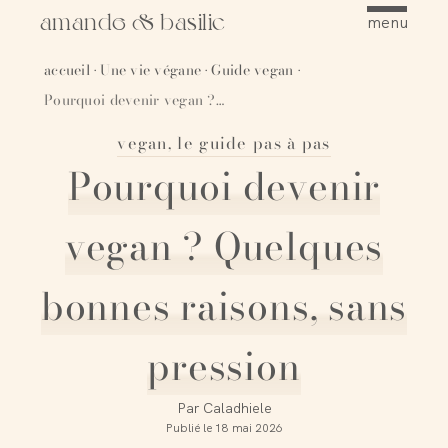
amande & basilic
menu
accueil
Une vie végane
Guide vegan
·
·
·
Pourquoi devenir vegan ? Quelques bonnes raisons, sans pression
vegan, le guide pas à pas
Épingler
Pourquoi devenir
vegan ? Quelques
bonnes raisons, sans
pression
Par
Caladhiele
Publié le
18 mai 2026