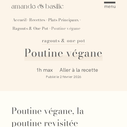
amande & basilic
menu
Accueil
Recettes
Plats Principaux
·
·
·
Ragouts & One Pot
Poutine végane
·
ragouts & one pot
Épingler
Poutine végane
1h max
Aller à la recette
Publié le
2 février 2026
Poutine végane, la
poutine revisitée