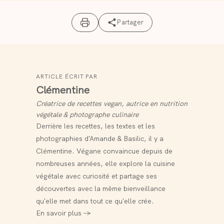
végane ?
Partager
J’ai proposé de la mozzarella végétale dans ma
La poutine se conserve-t-elle ?
recette car c’est un fromage végétal assez facile à
Et bien oui et non. Non pour les frites évidemment,
trouver. Mais du cheddar blanc ou du fromage en
mais la sauce peut être congelée. Elle pourra
grains vegan seraient parfaits. Il semblerait que le
ARTICLE ÉCRIT PAR
napper un steak végétal ou parfumer des pâtes.
tofu ferme déchiqueté et bouilli 10 minutes pourrait
Clémentine
remplacer le fromage en grains, à tester.
Créatrice de recettes vegan, autrice en nutrition
végétale & photographe culinaire
Derrière les recettes, les textes et les
photographies d'Amande & Basilic, il y a
Clémentine. Végane convaincue depuis de
nombreuses années, elle explore la cuisine
végétale avec curiosité et partage ses
découvertes avec la même bienveillance
qu'elle met dans tout ce qu'elle crée.
En savoir plus →