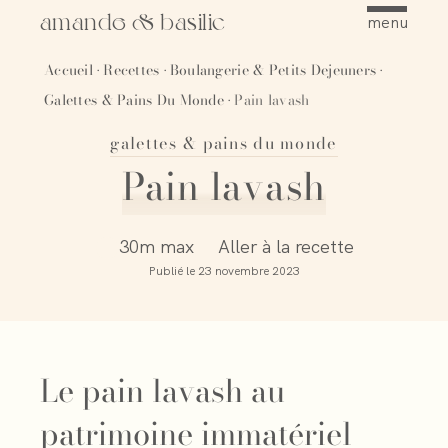
amande & basilic
menu
Accueil
Recettes
Boulangerie & Petits Dejeuners
·
·
·
Galettes & Pains Du Monde
Pain lavash
·
galettes & pains du monde
Épingler
Pain lavash
30m max
Aller à la recette
Publié le
23 novembre 2023
Le pain lavash au
patrimoine immatériel