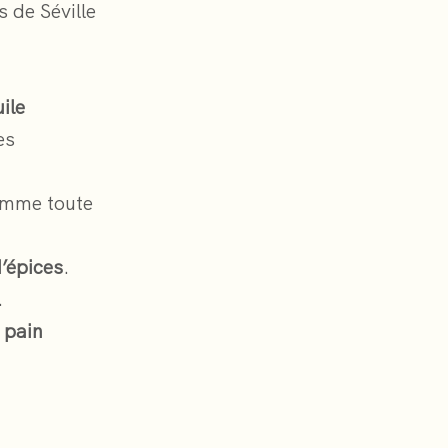
 de Séville
uile
es
omme toute
’épices
.
.
 pain