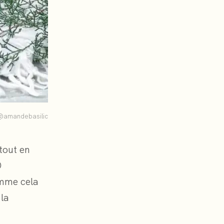
@amandebasilic
tout en

mme cela
 la