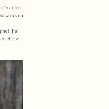
 d’érable
placards en
inal, j’ai
que chose