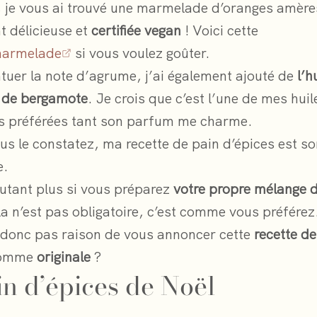
, je vous ai trouvé une marmelade d’oranges amères
 délicieuse et
certifiée vegan
! Voici cette
marmelade
si vous voulez goûter.
tuer la note d’agrume, j’ai également ajouté de
l’h
e de bergamote
. Je crois que c’est l’une de mes huil
es préférées tant son parfum me charme.
 le constatez, ma recette de pain d’épices est s
e.
autant plus si vous préparez
votre propre mélange d
la n’est pas obligatoire, c’est comme vous préférez
 donc pas raison de vous annoncer cette
recette de
omme
originale
?
in d’épices de Noël