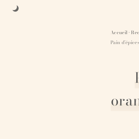
Accueil
Rec
·
Pain d’épice
ora