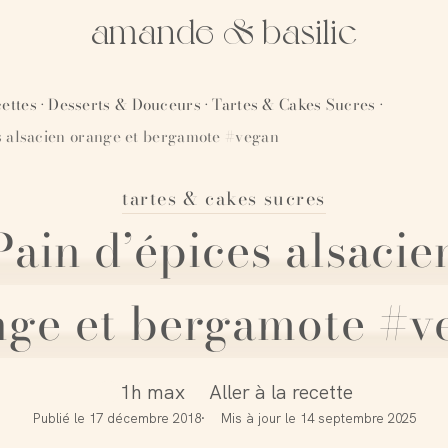
amande & basilic
ettes
Desserts & Douceurs
Tartes & Cakes Sucres
·
·
·
s alsacien orange et bergamote #vegan
tartes & cakes sucres
Pain d’épices alsacie
nge et bergamote #v
1h max
Aller à la recette
Publié le
17 décembre 2018
Mis à jour le
14 septembre 2025