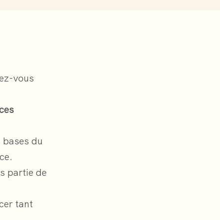
dez-vous
ices
s bases du
nce.
s partie de
acer tant