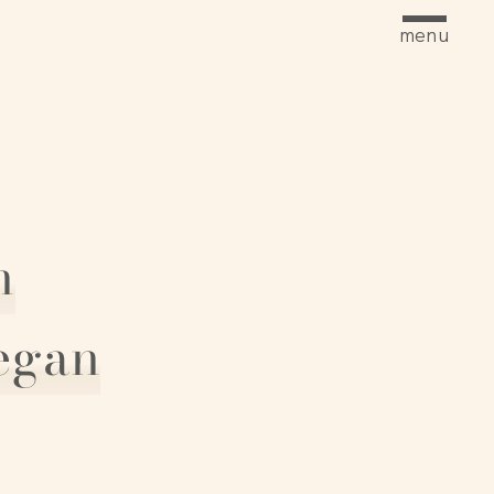
menu
n
egan