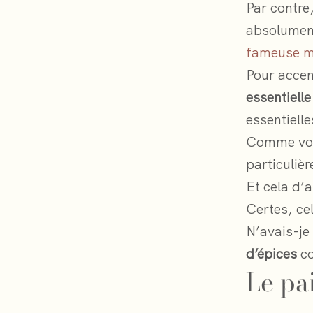
Par contre
absolument
fameuse 
Pour accen
essentiell
essentiell
Comme vous
particulièr
Et cela d’
Certes, ce
N’avais-je
d’épices
c
Le pa