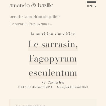
amande & basilic
menu
accueil
La nutrition simplifiée
·
·
Le sarrasin, Fagopyrum esculentum
la nutrition simplifiée
Épingler
Le sarrasin,
Fagopyrum
esculentum
Par
Clémentine
Publié le
7 décembre 2014
Mis à jour le
8 avril 2020