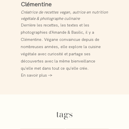
Clémentine
fourni à titre indicatif et ne doit en aucun cas se
substituer aux conseils médicaux de votre
Créatrice de recettes vegan, autrice en nutrition
médecin traitant ou de tout autre professionnel
végétale & photographe culinaire
de la santé.
Derrière les recettes, les textes et les
photographies d'Amande & Basilic, il y a
Clémentine. Végane convaincue depuis de
nombreuses années, elle explore la cuisine
végétale avec curiosité et partage ses
découvertes avec la même bienveillance
qu'elle met dans tout ce qu'elle crée.
En savoir plus →
tags