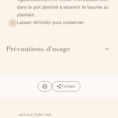
dans le pot destiné à recevoir le baume au
plantain.
Laisser refroidir puis conserver
7
.
Précautions d'usage
⚠️ Avertissements
Les huiles essentielles sont déconseillées aux
Partager
femmes enceintes, allaitantes et aux enfants de
moins de 6 ans. Vous pouvez réaliser cette
recette sans huile essentielle.
⚖️ Mentions légales
Le contenu traitant de la santé sur le blog est
ARTICLE ÉCRIT PAR