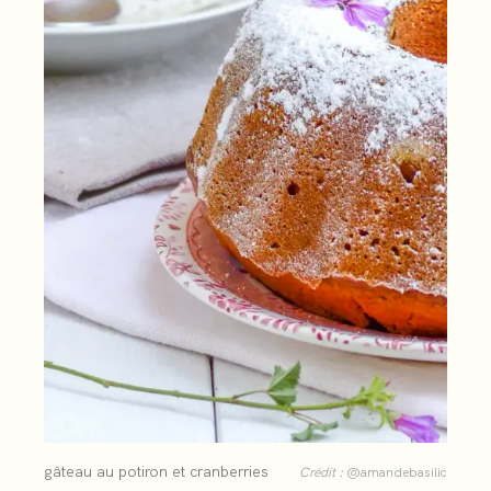
gâteau au potiron et cranberries
Crédit :
@amandebasilic