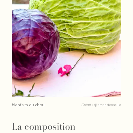
bienfaits du chou
Crédit :
@amandebasilic
La composition