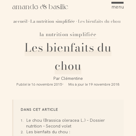
amande & basilic
menu
accueil
La nutrition simplifiée
Les bienfaits du chou
·
·
la nutrition simplifiée
Épingler
Les bienfaits du
chou
Par
Clémentine
Publié le
16 novembre 2015
Mis à jour le
19 novembre 2018
DANS CET ARTICLE
Le chou (Brassica oleracea L.) – Dossier
nutrition – Second volet
Les bienfaits du chou :