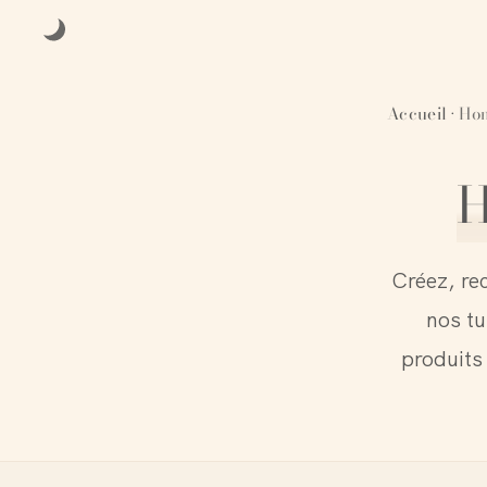
Accueil
Hom
·
H
Créez, re
nos tu
produits