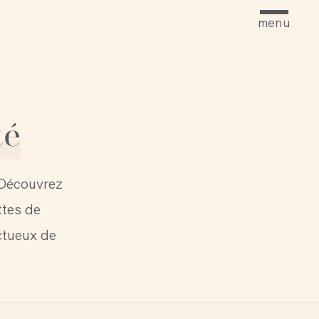
menu
té
 Découvrez
ttes de
ctueux de