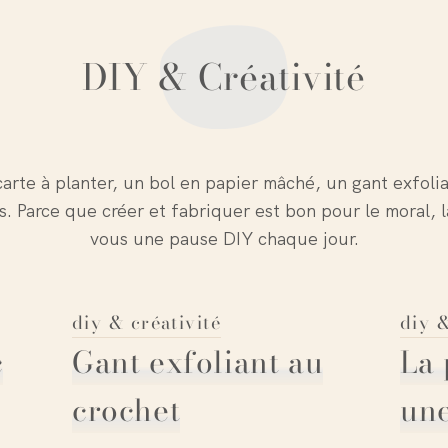
DIY & Créativité
arte à planter, un bol en papier mâché, un gant exfol
s. Parce que créer et fabriquer est bon pour le moral, l
vous une pause DIY chaque jour.
diy & créativité
diy &
c
Gant exfoliant au
La
crochet
un