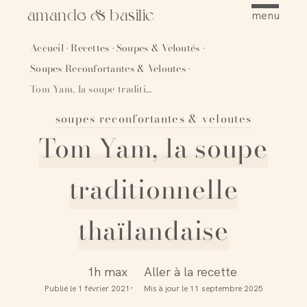
amande & basilic
menu
Accueil
Recettes
Soupes & Veloutés
·
·
·
Soupes Reconfortantes & Veloutes
·
Tom Yam, la soupe traditionnelle thaïlandaise
soupes reconfortantes & veloutes
Épingler
Tom Yam, la soupe
traditionnelle
thaïlandaise
1h max
Aller à la recette
Publié le
1 février 2021
Mis à jour le
11 septembre 2025