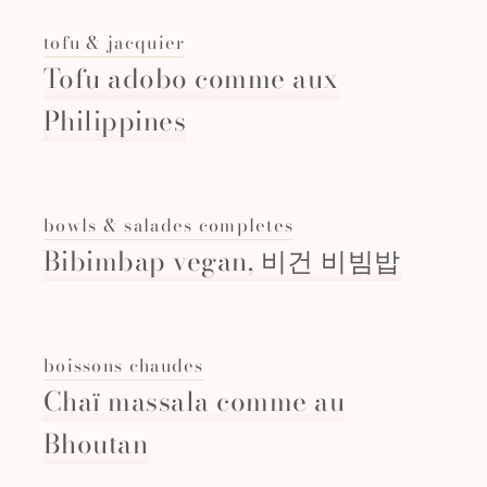
tofu & jacquier
Tofu adobo comme aux
Philippines
bowls & salades completes
Bibimbap vegan, 비건 비빔밥
boissons chaudes
Chaï massala comme au
Bhoutan