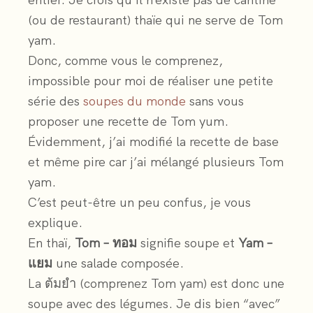
entier. Je crois qu’il n’existe pas de cantine
(ou de restaurant) thaïe qui ne serve de Tom
yam.
Donc, comme vous le comprenez,
impossible pour moi de réaliser une petite
série des
soupes du monde
sans vous
proposer une recette de Tom yum.
Évidemment, j’ai modifié la recette de base
et même pire car j’ai mélangé plusieurs Tom
yam.
C’est peut-être un peu confus, je vous
explique.
En thaï,
Tom – ทอม
signifie soupe et
Yam –
แยม
une salade composée.
La ต้มยำ (comprenez Tom yam) est donc une
soupe avec des légumes. Je dis bien “avec”