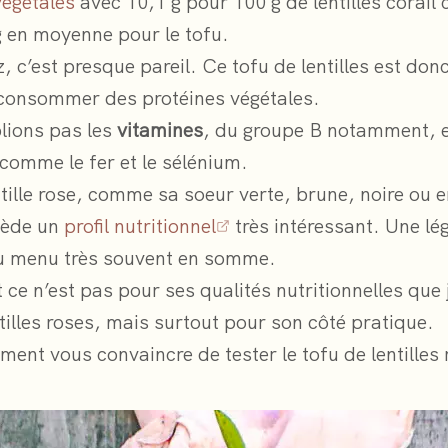
végétales
avec 10,1 g pour 100 g de lentilles corail 
g en moyenne pour le tofu.
, c’est presque pareil. Ce tofu de lentilles est don
consommer des protéines végétales.
lions pas les
vitamines
, du groupe B notamment, e
comme le fer et le sélénium.
ntille rose, comme sa soeur verte, brune, noire ou 
sède un
profil nutritionnel
très intéressant. Une l
u menu très souvent en somme.
ce n’est pas pour ses qualités nutritionnelles que 
tilles roses, mais surtout pour son côté pratique.
ment vous convaincre de tester le tofu de lentilles 