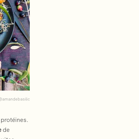
@amandebasilic
 protéines.
e
de