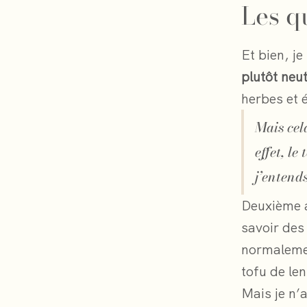
Les qu
Et bien, je
plutôt neu
herbes et é
Mais cel
effet, le
j’entends
Deuxième a
savoir des 
normalemen
tofu de len
Mais je n’a