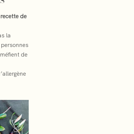
a
recette de
as la
s personnes
 méfient de
d’allergène