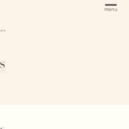
menu
ses
s
s