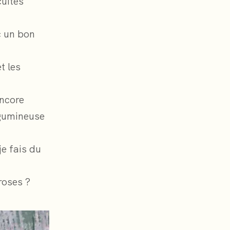
cuites
c un bon
t les
encore
égumineuse
je fais du
roses ?