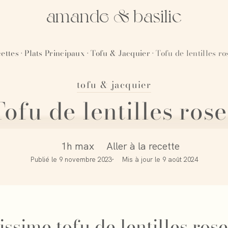
amande & basilic
ettes
Plats Principaux
Tofu & Jacquier
Tofu de lentilles ro
·
·
·
tofu & jacquier
Tofu de lentilles rose
1h max
Aller à la recette
Publié le
9 novembre 2023
Mis à jour le
9 août 2024
ssime tofu de lentilles rose