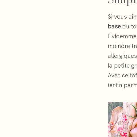
Si vous aim
base
du tof
Évidemment
moindre tr
allergiques
la petite gr
Avec ce tof
(enfin par