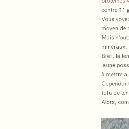
protéines 
contre 11 
Vous voyez
moyen de 
Mais n’oub
minéraux, 
Bref, la le
jaune pos
à mettre a
Cependant 
tofu de len
Alors, com