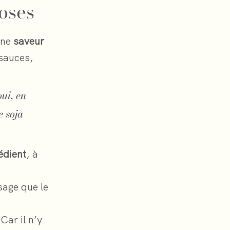
roses
 une
saveur
 sauces,
oui, en
e soja
édient
, à
sage que le
Car il n’y