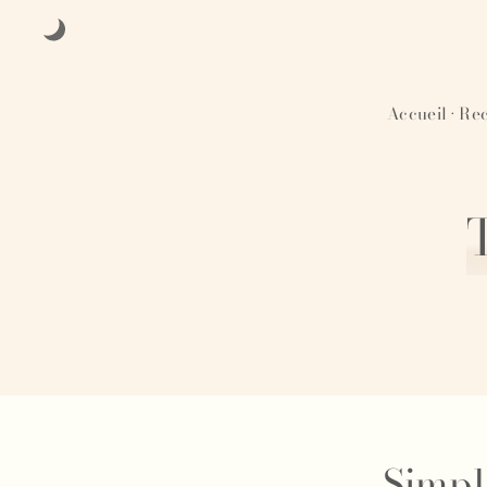
Accueil
Rec
·
Simpli