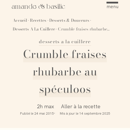
amande & basilic
menu
Accueil
Recettes
Desserts & Douceurs
·
·
·
Desserts A La Cuillere
Crumble fraises rhubarbe au spéculoos
·
desserts a la cuillere
Épingler
Crumble fraises
rhubarbe au
spéculoos
2h max
Aller à la recette
Publié le
24 mai 2015
Mis à jour le
14 septembre 2025