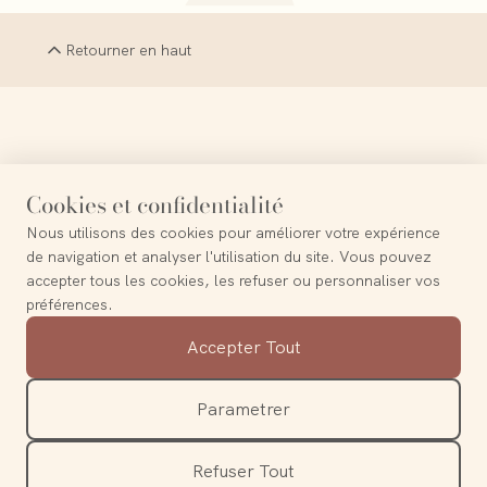
Retourner en haut
La Terre est le probable paradis perdu
Cookies et confidentialité
Nous utilisons des cookies pour améliorer votre expérience
—
Frederico Garcia Lorca
de navigation et analyser l'utilisation du site. Vous pouvez
accepter tous les cookies, les refuser ou personnaliser vos
préférences.
Contact
Accepter Tout
A propos
Mentions légales
Parametrer
Politique de confidentialité
Refuser Tout
©
2026
Amande & Basilic