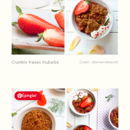
Crumble fraises rhubarbe
Crédit :
@amandebasilic
Épingler