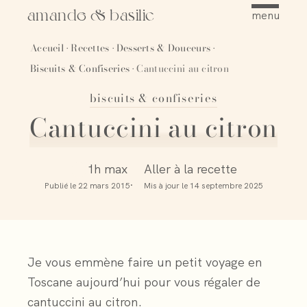
amande & basilic
menu
Accueil
Recettes
Desserts & Douceurs
·
·
·
Biscuits & Confiseries
Cantuccini au citron
·
biscuits & confiseries
Épingler
Cantuccini au citron
1h max
Aller à la recette
Publié le
22 mars 2015
Mis à jour le
14 septembre 2025
Je vous emmène faire un petit voyage en
Toscane aujourd’hui pour vous régaler de
cantuccini au citron.