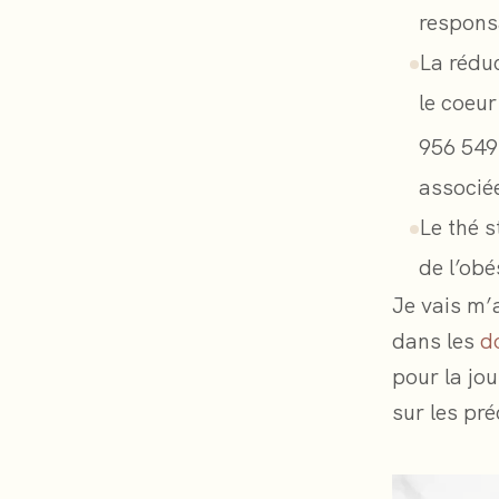
responsa
La réduc
le coeu
956 549
associée
Le thé s
de l’obé
Je vais m’a
dans les
d
pour la jo
sur les pré