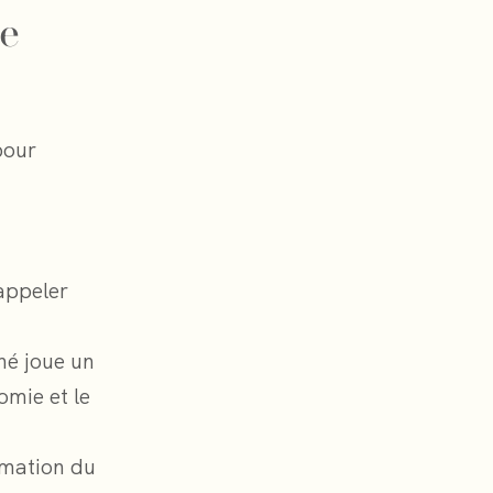
ée
pour
appeler
hé joue un
omie et le
rmation du