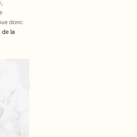
,
e
ibue donc
 de la