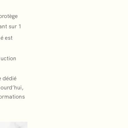
protège
ant sur 1
é est
duction
le dédié
jourd’hui,
formations