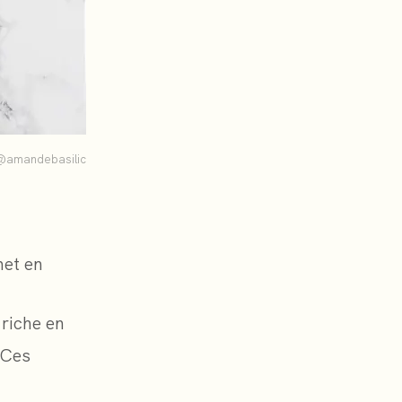
@amandebasilic
met en
 riche en
 Ces