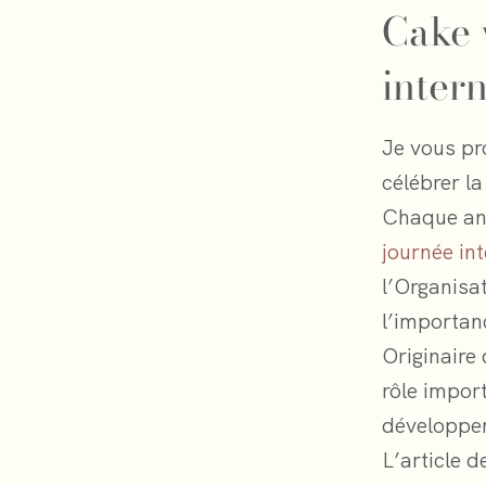
Cake 
inter
Je vous pr
célébrer la
Chaque ann
journée in
l’Organisa
l’importan
Originaire
rôle import
développem
L’article 