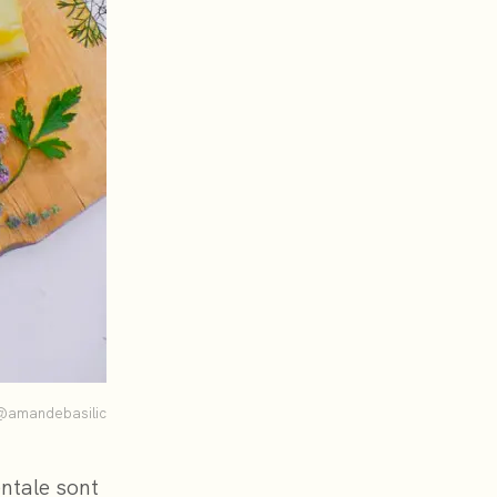
@amandebasilic
entale sont