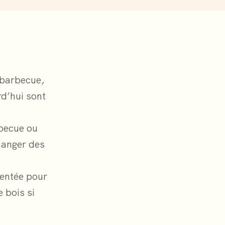
 barbecue,
rd’hui sont
becue ou
manger des
entée pour
 bois si