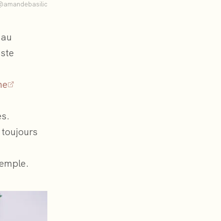
@amandebasilic
 au
uste
ne
es.
 toujours
emple.