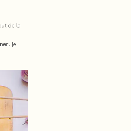
oût de la
iner
, je