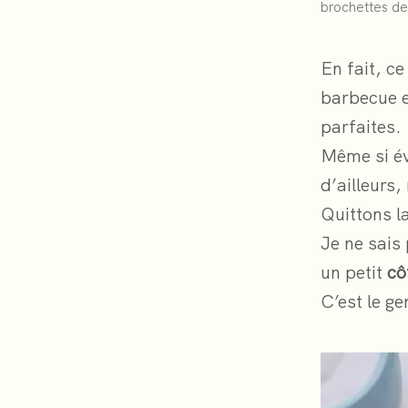
brochettes de
En fait, c
barbecue e
parfaites.
Même si év
d’ailleurs,
Quittons l
Je ne sais
un petit
cô
C’est le ge