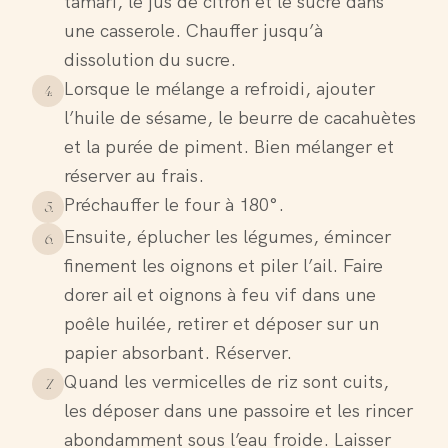
tamari, le jus de citron et le sucre dans
une casserole. Chauffer jusqu’à
dissolution du sucre.
Lorsque le mélange a refroidi, ajouter
4
.
l’huile de sésame, le beurre de cacahuètes
et la purée de piment. Bien mélanger et
réserver au frais.
Préchauffer le four à 180°.
5
.
Ensuite, éplucher les légumes, émincer
6
.
finement les oignons et piler l’ail. Faire
dorer ail et oignons à feu vif dans une
poêle huilée, retirer et déposer sur un
papier absorbant. Réserver.
Quand les vermicelles de riz sont cuits,
7
.
les déposer dans une passoire et les rincer
abondamment sous l’eau froide. Laisser