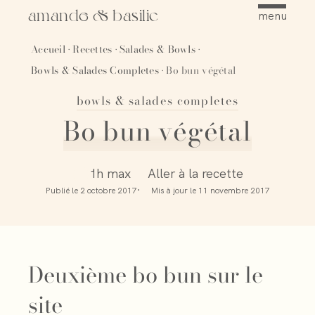
amande & basilic
menu
Accueil
Recettes
Salades & Bowls
·
·
·
Bowls & Salades Completes
Bo bun végétal
·
bowls & salades completes
Épingler
Bo bun végétal
1h max
Aller à la recette
Publié le
2 octobre 2017
Mis à jour le
11 novembre 2017
Deuxième bo bun sur le
site