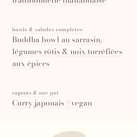
traditionnelle thaïlandaise
bowls & salades completes
Buddha bowl au sarrasin,
légumes rôtis & noix torréfiées
aux épices
ragouts & one pot
Curry japonais #vegan