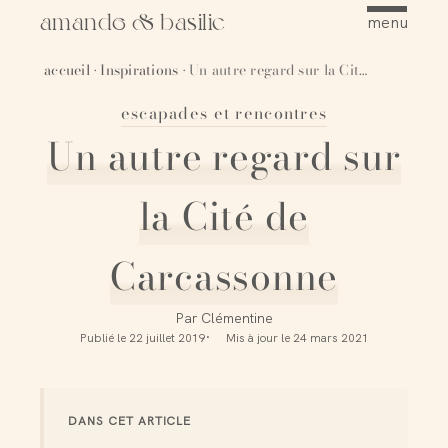
amande & basilic
menu
accueil
Inspirations
Un autre regard sur la Cité de Carcassonne
·
·
escapades et rencontres
Épingler
Un autre regard sur
la Cité de
Carcassonne
Par
Clémentine
Publié le
22 juillet 2019
Mis à jour le
24 mars 2021
DANS CET ARTICLE