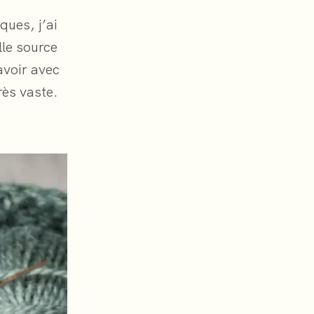
ques, j’ai
lle source
 avoir avec
rès vaste.