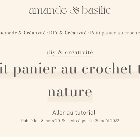
amande & basilic
emade & Créativité
DIY & Créativité
Petit panier au croche
·
·
diy & créativité
it panier au crochet 
nature
Aller au tutorial
Publié le
18 mars 2019
Mis à jour le
30 août 2022