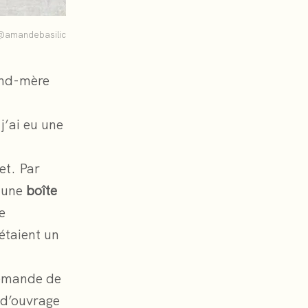
@amandebasilic
and-mère
j’ai eu une
et. Par
d’une
boîte
e
étaient un
demande de
x d’ouvrage