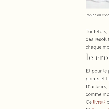
Panier au croc
Toutefois, 
des résolut
chaque moi
le cr
Et pour le 
points et 
D’ailleurs,
comme moi
Ce
livre
p