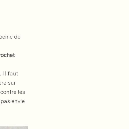
peine de
rochet
. Il faut
ère sur
 contre les
 pas envie