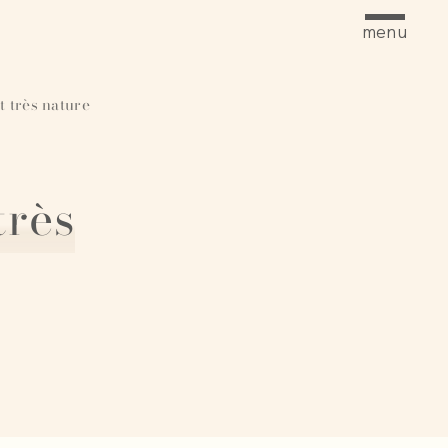
menu
t très nature
très