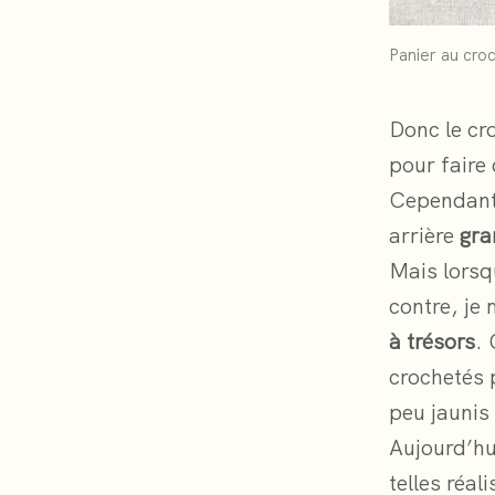
Panier au croc
Donc le cr
pour faire
Cependant,
arrière
gra
Mais lorsqu
contre, je
à trésors
. 
crochetés 
peu jaunis
Aujourd’hu
telles réal