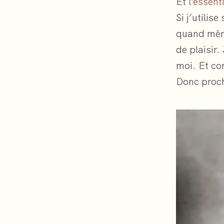
Et
l’essent
Si j’utili
quand même
de plaisir. 
moi. Et con
Donc proch