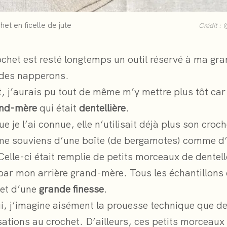
het en ficelle de jute
Crédit :
ochet est resté longtemps un outil réservé à ma gr
 des napperons.
 j’aurais pu tout de même m’y mettre plus tôt car 
nd-mère
qui était
dentellière
.
e je l’ai connue, elle n’utilisait déjà plus son croch
 me souviens d’une boîte (de bergamotes) comme 
Celle-ci était remplie de petits morceaux de dentell
par mon arrière grand-mère. Tous les échantillons 
 et d’une
grande finesse
.
i, j’imagine aisément la prouesse technique que 
isations au crochet. D’ailleurs, ces petits morceau