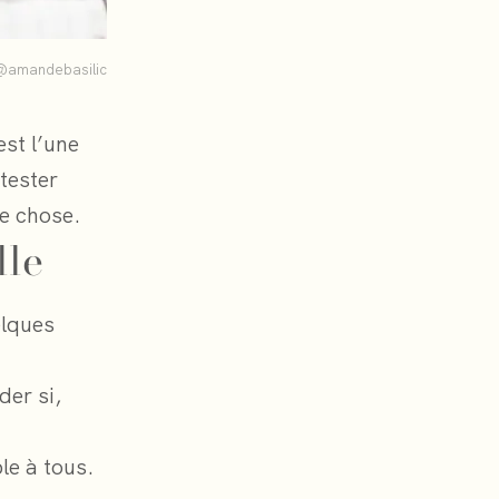
@amandebasilic
est l’une
 tester
e chose.
lle
elques
der si,
le à tous.