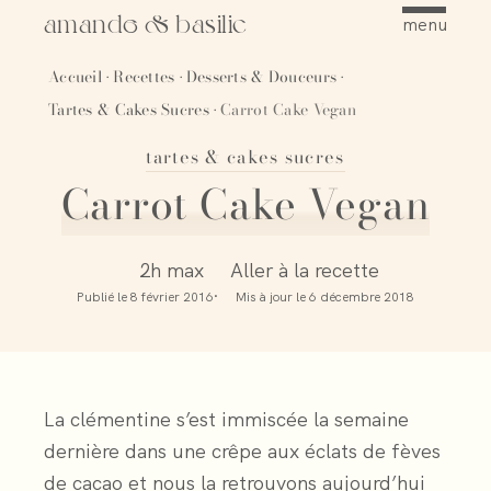
amande & basilic
menu
Accueil
Recettes
Desserts & Douceurs
·
·
·
Tartes & Cakes Sucres
Carrot Cake Vegan
·
tartes & cakes sucres
Épingler
Carrot Cake Vegan
2h max
Aller à la recette
Publié le
8 février 2016
Mis à jour le
6 décembre 2018
La clémentine s’est immiscée la semaine
dernière dans une crêpe aux éclats de fèves
de cacao et nous la retrouvons aujourd’hui