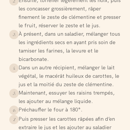
Ensuite, torréfier légèrement les noix, puis
2
.
les concasser grossièrement, râper
finement le zeste de clémentine et presser
le fruit, réserver le zeste et le jus.
À présent, dans un saladier, mélanger tous
3
.
les ingrédients secs en ayant pris soin de
tamiser les farines, la levure et le
bicarbonate.
Dans un autre récipient, mélanger le lait
4
.
végétal, le macérât huileux de carottes, le
jus et la moitié du zeste de clémentine.
Maintenant, essuyer les raisins trempés,
5
.
les ajouter au mélange liquide.
Préchauffer le four à 180°.
6
.
Puis presser les carottes râpées afin d’en
7
.
extraire le jus et les ajouter au saladier